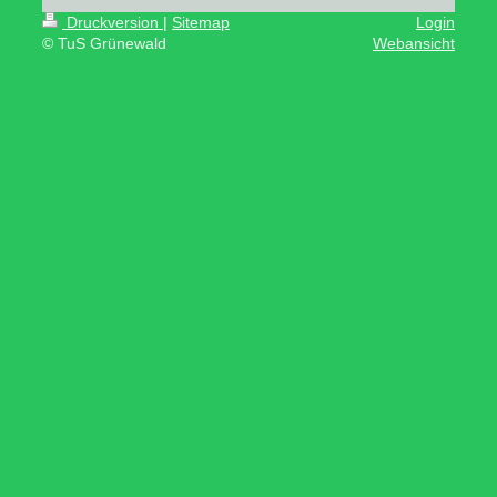
Druckversion
|
Sitemap
Login
© TuS Grünewald
Webansicht